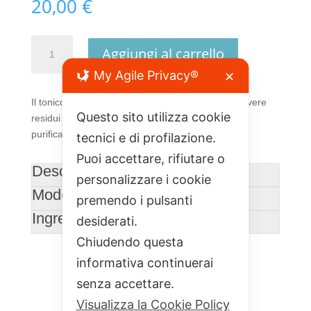
20,00
€
Tonico
Aggiungi al carrello
Viso
My Agile Privacy®
delle
✕
Stelle
Il tonico viso delle stelle viene utilizzato per rimuovere
(200
Questo sito utilizza cookie
residui di trucco o impurità, idrata e dona effetti
ml)
purificanti o rivitalizzanti.
tecnici e di profilazione.
quantità
Puoi accettare, rifiutare o
Descrizione
personalizzare i cookie
Modo d'uso
premendo i pulsanti
Ingredienti
desiderati.
Chiudendo questa
informativa continuerai
senza accettare.
Visualizza la Cookie Policy