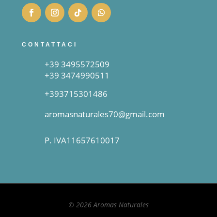
CONTATTACI
+39 3495572509
+39 3474990511
+393715301486
aromasnaturales70@gmail.com
P. IVA11657610017
© 2026 Aromas Naturales