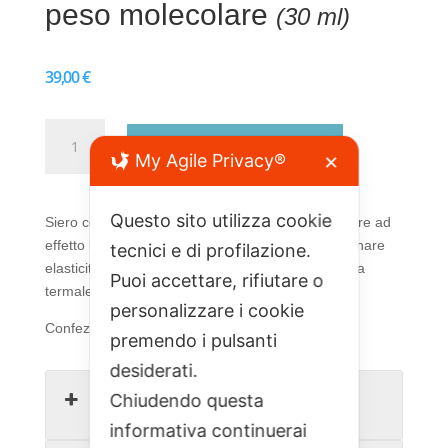
peso molecolare
(30 ml)
39,00
€
Siero
Aggiungi al carrello
Viso
My Agile Privacy®
✕
delle
Stelle
Questo sito utilizza cookie
con
Siero con acido ialuronico a basso peso molecolare ad
Acido
effetto lifting. Aiuta ad attenuare le rughe e ripristinare
tecnici e di profilazione.
ialuronico
elasticità e compattezza alla pelle. Contiene acqua
Puoi accettare, rifiutare o
a
termale.
personalizzare i cookie
basso
Confezione da 30 ml
peso
premendo i pulsanti
molecolare
desiderati.
(30
Descrizione
Chiudendo questa
ml)
informativa continuerai
quantità