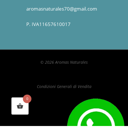
aromasnaturales70@gmail.com
P. IVA11657610017
© 2026 Aromas Naturales
Condizioni Generali di Vendita
0