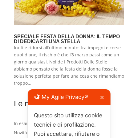
SPECIALE FESTA DELLA DONNA: IL TEMPO
DI DEDICARTI UNA STELLA
Inutile ridursi all’ultimo minuto: tra impegni e corse
quotidiane, il rischio è che l’8 marzo passi come un
giorno qualsiasi. Noi de I Prodotti Delle Stelle
abbiamo pensato che la festa della donna fosse la
soluzione perfetta per fare una cosa che rimandiamo
troppo...
My Agile Privacy®
✕
Le noste linee
Questo sito utilizza cookie
1
In esaurimento
1
tecnici e di profilazione.
prodotto
2
Novità
2
Puoi accettare, rifiutare o