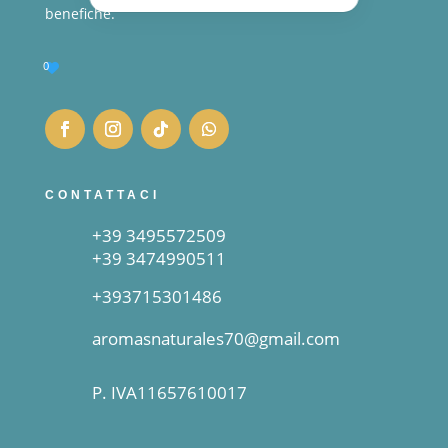
benefiche.
0
CONTATTACI
+39 3495572509
+39 3474990511
+393715301486
aromasnaturales70@gmail.com
P. IVA11657610017