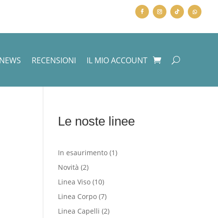
NEWS
RECENSIONI
IL MIO ACCOUNT
Le noste linee
1
In esaurimento
1
prodotto
2
Novità
2
prodotti
10
Linea Viso
10
prodotti
7
Linea Corpo
7
prodotti
2
Linea Capelli
2