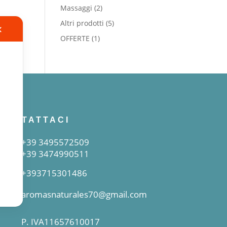
prodotti
2
Massaggi
2
prodotti
5
Altri prodotti
5
✕
prodotti
1
OFFERTE
1
prodotto
CONTATTACI
+39 3495572509
+39 3474990511
+393715301486
aromasnaturales70@gmail.com
P. IVA11657610017