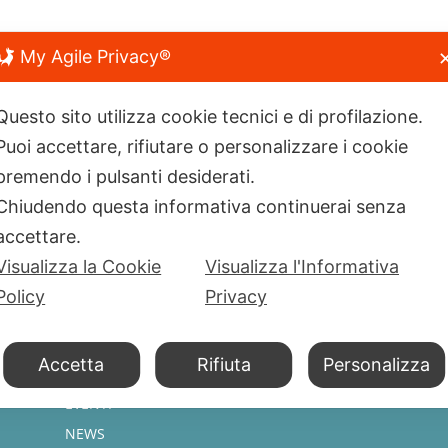
My Agile Privacy®
Questo sito utilizza cookie tecnici e di profilazione.
Puoi accettare, rifiutare o personalizzare i cookie
premendo i pulsanti desiderati.
Chiudendo questa informativa continuerai senza
accettare.
I PRODOTTI DELLE STELLE
Visualizza la Cookie
Visualizza l'Informativa
HOME
Policy
Privacy
a
CHI SIAMO
PRODOTTI
Accetta
Rifiuta
Personalizza
OFFERTE
EVENTI
NEWS