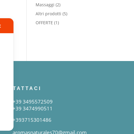
prodotti
2
Massaggi
2
prodotti
5
Altri prodotti
5
prodotti
1
OFFERTE
1
✕
prodotto
CONTATTACI
+39 3495572509
+39 3474990511
+393715301486
aromasnaturales70@gmail.com