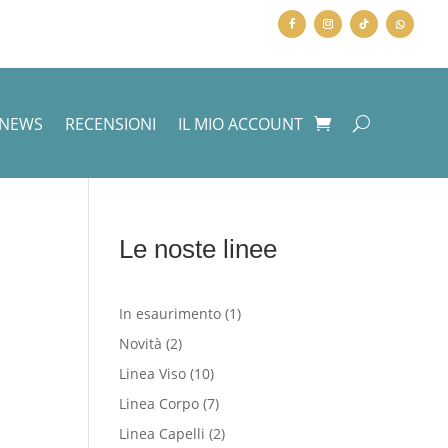
NEWS
RECENSIONI
IL MIO ACCOUNT
Le noste linee
1
In esaurimento
1
prodotto
2
Novità
2
prodotti
10
Linea Viso
10
prodotti
7
Linea Corpo
7
prodotti
2
Linea Capelli
2