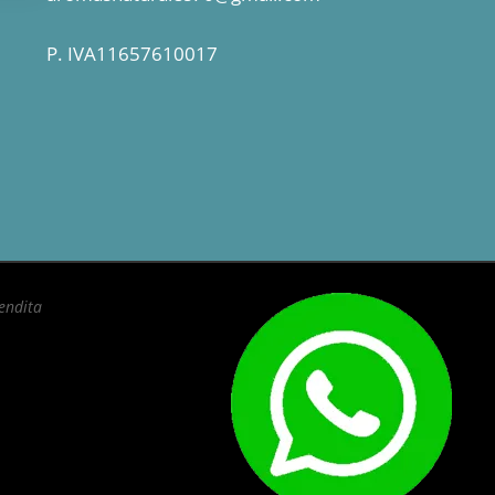
P. IVA11657610017
Vendita