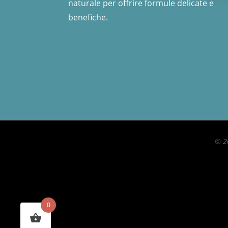
naturale per offrire formule delicate e
benefiche.
© 2
0