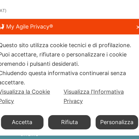
(AT)
My Agile Privacy®
Questo sito utilizza cookie tecnici e di profilazione.
Puoi accettare, rifiutare o personalizzare i cookie
premendo i pulsanti desiderati.
Chiudendo questa informativa continuerai senza
accettare.
Visualizza la Cookie
Visualizza l'Informativa
I PRODOTTI DELLE STELLE
Policy
Privacy
HOME
a
CHI SIAMO
Accetta
Rifiuta
Personalizza
PRODOTTI
OFFERTE