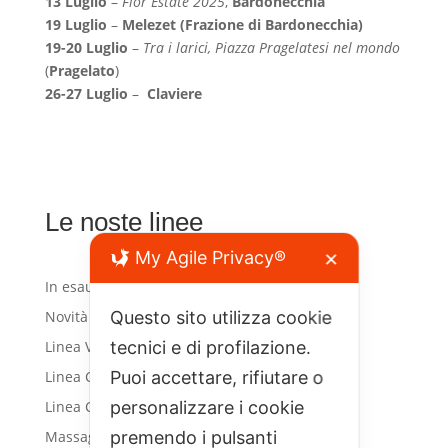
13 Luglio
–
Flor Estate 2025
,
Bardonecchia
19 Luglio
–
Melezet (Frazione di Bardonecchia)
19-20 Luglio
–
Tra i larici, Piazza Pragelatesi nel mondo
(
Pragelato
)
26-27 Luglio
–
Claviere
Le noste linee
My Agile Privacy®
✕
1
In esaurimento
1
prodotto
2
Novità
2
Questo sito utilizza cookie
prodotti
10
Linea Viso
tecnici e di profilazione.
10
prodotti
7
Linea Corpo
Puoi accettare, rifiutare o
7
prodotti
2
Linea Capelli
personalizzare i cookie
2
prodotti
2
Massaggi
premendo i pulsanti
2