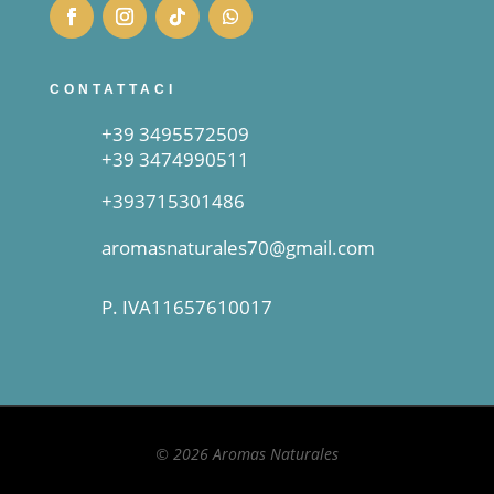
CONTATTACI
+39 3495572509
+39 3474990511
+393715301486
aromasnaturales70@gmail.com
P. IVA11657610017
© 2026 Aromas Naturales