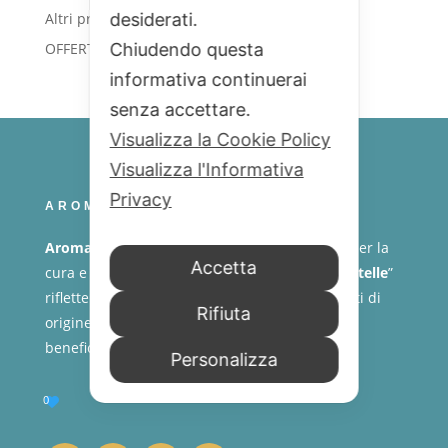
prodotti
5
Altri prodotti
desiderati.
5
prodotti
1
OFFERTE
Chiudendo questa
1
prodotto
informativa continuerai
senza accettare.
Visualizza la Cookie Policy
Visualizza l'Informativa
Privacy
AROMAS NATURALES
Aromas Naturales
propone prodotti naturali per la
Accetta
cura e il benessere. La linea “
I Prodotti delle Stelle
”
riflette la stessa filosofia: ingredienti selezionati di
Rifiuta
origine naturale per offrire formule delicate e
benefiche.
Personalizza
0